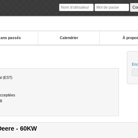
ans passés
Calendrier
À propo
Enc
l (EST)
acceptées
18
Deere - 60KW