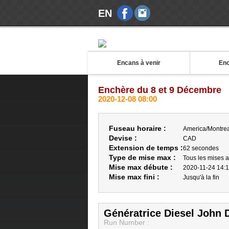
EN
Encans à venir
Enc
Enchère du 8 et 9 Décembre
2020-12-08 08:00
Fuseau horaire :
America/Montrea
Devise :
CAD
Extension de temps :
62 secondes
Type de mise max :
Tous les mises 
Mise max débute :
2020-11-24 14:
Mise max fini :
Jusqu'à la fin
Génératrice Diesel John 
Run Number :