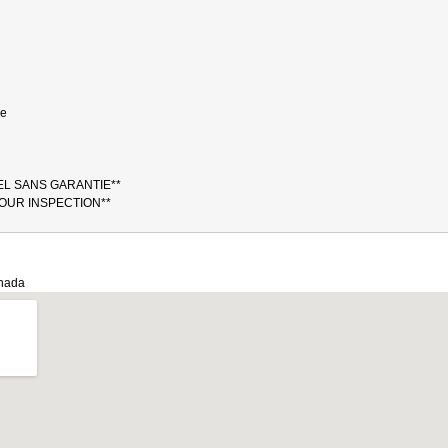
ue
EL SANS GARANTIE**
POUR INSPECTION**
anada