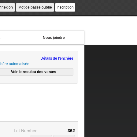
s
Nous joindre
Détails de l'enchère
hère automatisée
Lot Number :
362