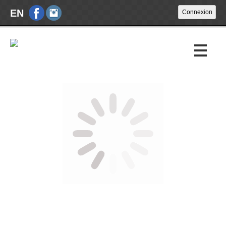
EN
Encans à venir
Encans passés
Calendrier
À propos
Nouvelles
Nous joindre