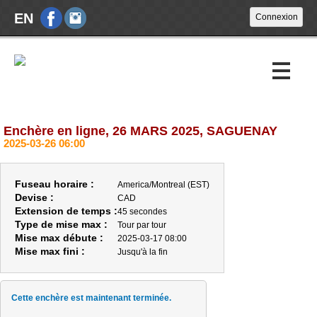
EN
Enchère en ligne, 26 MARS 2025, SAGUENAY
Encans à venir
2025-03-26 06:00
Encans passés
Fuseau horaire :
America/Montreal (EST)
Calendrier
Devise :
CAD
Extension de temps :
45 secondes
Type de mise max :
Tour par tour
À propos
Mise max débute :
2025-03-17 08:00
Mise max fini :
Jusqu'à la fin
Nouvelles
Nous joindre
Cette enchère est maintenant terminée.