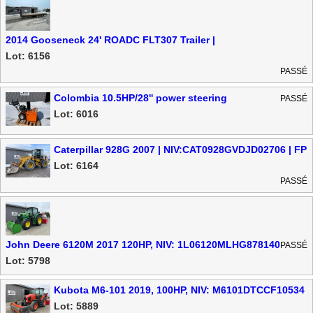
2014 Gooseneck 24' ROADC FLT307 Trailer |
NIV:46UFU2433D1148933 | FP
Lot: 6156
PASSÉ
Colombia 10.5HP/28'' power steering
PASSÉ
Lot: 6016
Caterpillar 928G 2007 | NIV:CAT0928GVDJD02706 | FP
Lot: 6164
PASSÉ
John Deere 6120M 2017 120HP, NIV: 1L06120MLHG878140
PASSÉ
Lot: 5798
Kubota M6-101 2019, 100HP, NIV: M6101DTCCF10534
Lot: 5889